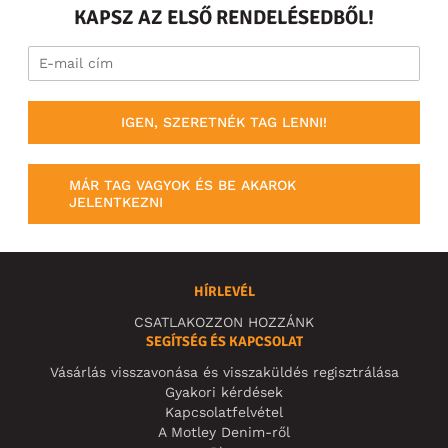
KAPSZ AZ ELSŐ RENDELÉSEDBŐL!
IGEN, SZERETNÉK TAG LENNI!
MÁR TAG VAGYOK ÉS BE AKAROK
JELENTKEZNI
HÍRLEVÉL
CSATLAKOZZON HOZZÁNK
SEGÍTSÉG ÉS KAPCSOLAT
Vásárlás visszavonása és visszaküldés regisztrálása
Gyakori kérdések
Kapcsolatfelvétel
A Motley Denim-ről