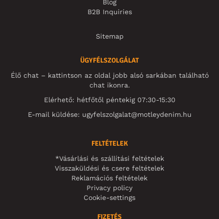
Blog
B2B Inquiries
Sitemap
ÜGYFÉLSZOLGÁLAT
Élő chat – kattintson az oldal jobb alsó sarkában található
chat ikonra.
Elérhető: hétfőtől péntekig 07:30-15:30
E-mail küldése:
ugyfelszolgalat@motleydenim.hu
FELTÉTELEK
*Vásárlási és szállítási feltételek
Visszaküldési és csere feltételek
Reklamációs feltételek
Privacy policy
Cookie-settings
FIZETÉS