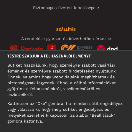
Biztonságos fizetési lehetőségek:
SZÁLLÍTÁS
A rendelése gyorsan és követhetően érkezik:
TESTRE SZABJUK A FELHASZNÁLÓI ÉLMÉNYT
Sütiket használunk, hogy személyre szabott vásárlási
élményt és személyre szabott hirdetéseket nyújtsunk
KÖZÖSSÉGI MÉDIA
Önnek, valamint hogy weboldalaink megbízhatóak és
biztonságosak legyenek. Ebből a célból információkat
gyűjtünk a felhasználókról, viselkedésükről és
eszközeikről.
A CÉG CÍME
Kattintson az "Oké" gombra, ha minden sütit engedélyez,
Motley Denim Europe OÜ
vagy válassza ki, hogy mely sütiket engedélyezi, és
Narva mnt 5, EE-10117 Tallinn
melyeket szeretné kikapcsolni az alábbi "Beállítások"
Reg: 12356245
gombra kattintva.
NB! Ne küldjön visszárut erre a címre!