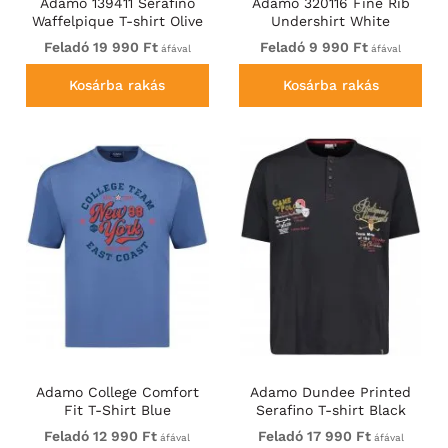
Adamo 139411 Serafino
Adamo 320116 Fine Rib
Waffelpique T-shirt Olive
Undershirt White
Green
Feladó 19 990 Ft
Feladó 9 990 Ft
áfával
áfával
Kosárba rakás
Kosárba rakás
Adamo College Comfort
Adamo Dundee Printed
Fit T-Shirt Blue
Serafino T-shirt Black
Feladó 12 990 Ft
Feladó 17 990 Ft
áfával
áfával