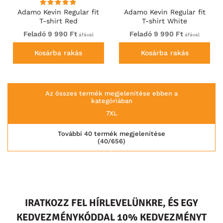
Adamo Kevin Regular fit
Adamo Kevin Regular fit
T-shirt Red
T-shirt White
Feladó 9 990 Ft
Feladó 9 990 Ft
áfával
áfával
Kosárba rakás
Kosárba rakás
Az összes termék megjelenítése ebben a
kategóriában
7XL
További 40 termék megjelenítése
(40/656)
IRATKOZZ FEL HÍRLEVELÜNKRE, ÉS EGY
KEDVEZMÉNYKÓDDAL 10% KEDVEZMÉNYT