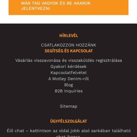
MÁR TAG VAGYOK ÉS BE AKAROK
JELENTKEZNI
HÍRLEVÉL
CSATLAKOZZON HOZZÁNK
SEGÍTSÉG ÉS KAPCSOLAT
Vásárlás visszavonása és visszaküldés regisztrálása
Gyakori kérdések
Kapcsolatfelvétel
A Motley Denim-ről
Blog
B2B Inquiries
Sitemap
ÜGYFÉLSZOLGÁLAT
Élő chat – kattintson az oldal jobb alsó sarkában található
chat ikonra.