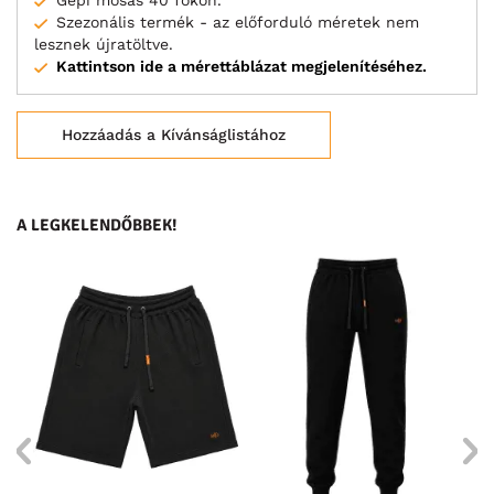
Gépi mosás 40 fokon.
Szezonális termék - az előforduló méretek nem
lesznek újratöltve.
Kattintson ide a mérettáblázat megjelenítéséhez.
Hozzáadás a Kívánságlistához
A LEGKELENDŐBBEK!