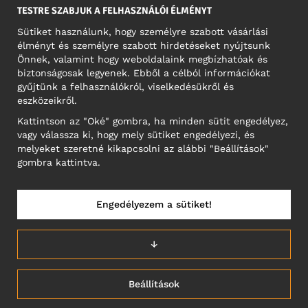
TESTRE SZABJUK A FELHASZNÁLÓI ÉLMÉNYT
Sütiket használunk, hogy személyre szabott vásárlási
élményt és személyre szabott hirdetéseket nyújtsunk
KÖZÖSSÉGI MÉDIA
Önnek, valamint hogy weboldalaink megbízhatóak és
biztonságosak legyenek. Ebből a célból információkat
gyűjtünk a felhasználókról, viselkedésükről és
eszközeikről.
A CÉG CÍME
Kattintson az "Oké" gombra, ha minden sütit engedélyez,
Motley Denim Europe OÜ
vagy válassza ki, hogy mely sütiket engedélyezi, és
Narva mnt 5, EE-10117 Tallinn
melyeket szeretné kikapcsolni az alábbi "Beállítások"
Reg: 12356245
gombra kattintva.
NB! Ne küldjön visszárut erre a címre!
Engedélyezem a sütiket!
MAGYARORSZÁG/MAGYAR
↓
Beállítások