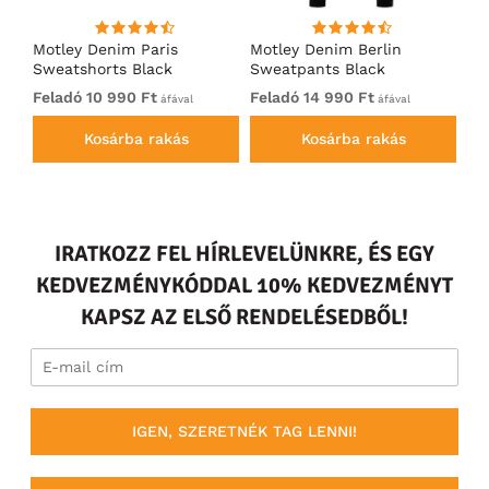
Motley Denim Paris
Motley Denim Berlin
Mo
en
Sweatshorts Black
Sweatpants Black
Sw
Feladó 10 990 Ft
Feladó 14 990 Ft
Fe
áfával
áfával
Kosárba rakás
Kosárba rakás
IRATKOZZ FEL HÍRLEVELÜNKRE, ÉS EGY
KEDVEZMÉNYKÓDDAL 10% KEDVEZMÉNYT
KAPSZ AZ ELSŐ RENDELÉSEDBŐL!
IGEN, SZERETNÉK TAG LENNI!