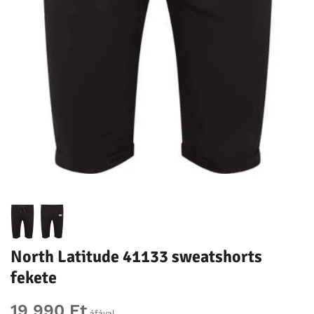
North Latitude 41133 sweatshorts
fekete
19 990 Ft
áfával