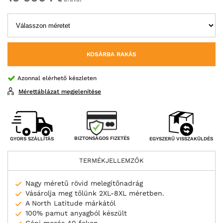
KOSÁRBA RAKÁS
Azonnal elérhető készleten
Mérettáblázat megjelenítése
BIZTONSÁGOS FIZETÉS
GYORS SZÁLLÍTÁS
EGYSZERŰ VISSZAKÜLDÉS
TERMÉKJELLEMZŐK
Nagy méretű rövid melegítőnadrág
Vásárolja meg tőlünk 2XL-8XL méretben.
A North Latitude márkától
100% pamut anyagból készült