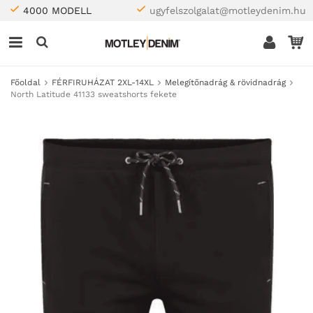
4000 MODELL
ugyfelszolgalat@motleydenim.hu
Főoldal
FÉRFIRUHÁZAT 2XL-14XL
Melegítőnadrág & rövidnadrág
North Latitude 41133 sweatshorts fekete