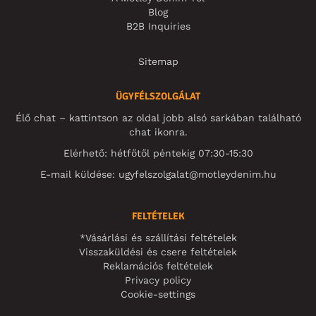
Blog
B2B Inquiries
Sitemap
ÜGYFÉLSZOLGÁLAT
Élő chat – kattintson az oldal jobb alsó sarkában található
chat ikonra.
Elérhető: hétfőtől péntekig 07:30-15:30
E-mail küldése:
ugyfelszolgalat@motleydenim.hu
FELTÉTELEK
*Vásárlási és szállítási feltételek
Visszaküldési és csere feltételek
Reklamációs feltételek
Privacy policy
Cookie-settings