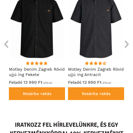
Motley Denim Zagreb Rövid
Motley Denim Zagreb Rövid
Mo
ujjú ing Fekete
ujjú ing Antracit
uj
Feladó 12 990 Ft
Feladó 12 990 Ft
Fe
áfával
áfával
Kosárba rakás
Kosárba rakás
IRATKOZZ FEL HÍRLEVELÜNKRE, ÉS EGY