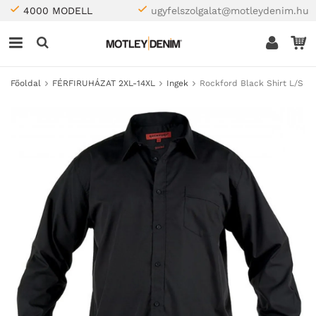
4000 MODELL
ugyfelszolgalat@motleydenim.hu
Főoldal
FÉRFIRUHÁZAT 2XL-14XL
Ingek
Rockford Black Shirt L/S