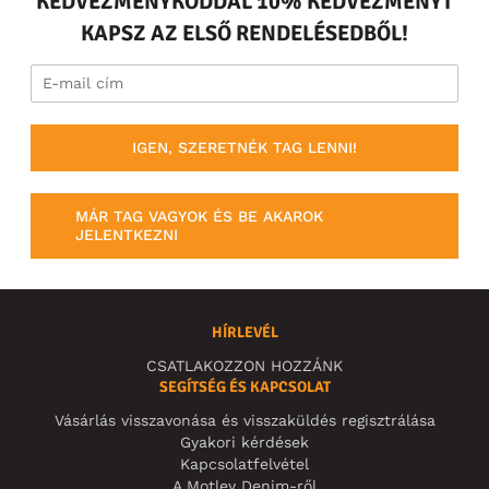
KEDVEZMÉNYKÓDDAL 10% KEDVEZMÉNYT
KAPSZ AZ ELSŐ RENDELÉSEDBŐL!
IGEN, SZERETNÉK TAG LENNI!
MÁR TAG VAGYOK ÉS BE AKAROK
JELENTKEZNI
HÍRLEVÉL
CSATLAKOZZON HOZZÁNK
SEGÍTSÉG ÉS KAPCSOLAT
Vásárlás visszavonása és visszaküldés regisztrálása
Gyakori kérdések
Kapcsolatfelvétel
A Motley Denim-ről