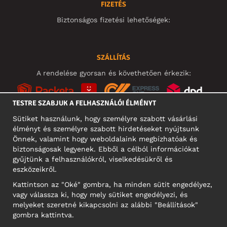
FIZETÉS
Biztonságos fizetési lehetőségek:
SZÁLLÍTÁS
A rendelése gyorsan és követhetően érkezik:
TESTRE SZABJUK A FELHASZNÁLÓI ÉLMÉNYT
Sütiket használunk, hogy személyre szabott vásárlási
élményt és személyre szabott hirdetéseket nyújtsunk
KÖZÖSSÉGI MÉDIA
Önnek, valamint hogy weboldalaink megbízhatóak és
biztonságosak legyenek. Ebből a célból információkat
gyűjtünk a felhasználókról, viselkedésükről és
eszközeikről.
A CÉG CÍME
Kattintson az "Oké" gombra, ha minden sütit engedélyez,
Motley Denim Europe OÜ
vagy válassza ki, hogy mely sütiket engedélyezi, és
Narva mnt 5, EE-10117 Tallinn
melyeket szeretné kikapcsolni az alábbi "Beállítások"
Reg: 12356245
gombra kattintva.
NB! Ne küldjön visszárut erre a címre!