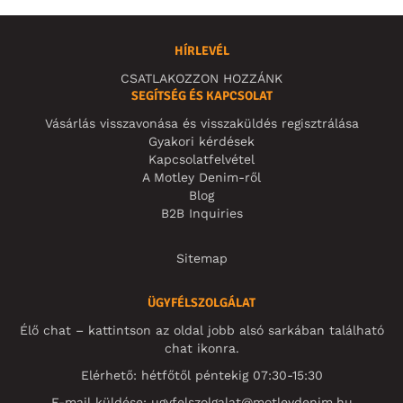
HÍRLEVÉL
CSATLAKOZZON HOZZÁNK
SEGÍTSÉG ÉS KAPCSOLAT
Vásárlás visszavonása és visszaküldés regisztrálása
Gyakori kérdések
Kapcsolatfelvétel
A Motley Denim-ről
Blog
B2B Inquiries
Sitemap
ÜGYFÉLSZOLGÁLAT
Élő chat – kattintson az oldal jobb alsó sarkában található
chat ikonra.
Elérhető: hétfőtől péntekig 07:30-15:30
E-mail küldése:
ugyfelszolgalat@motleydenim.hu