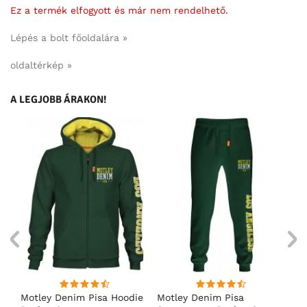
Ez a termék elfogyott és már nem rendelhető.
Lépés a bolt főoldalára »
oldaltérkép »
A LEGJOBB ÁRAKON!
ó
Motley Denim Pisa Hoodie
Motley Denim Pisa
Mo