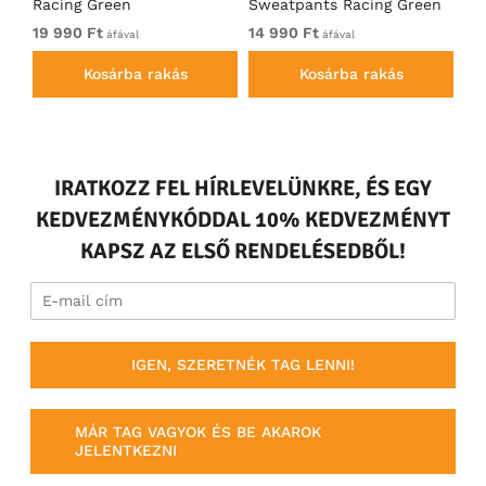
Racing Green
Sweatpants Racing Green
Ho
19 990 Ft
14 990 Ft
19
áfával
áfával
Kosárba rakás
Kosárba rakás
IRATKOZZ FEL HÍRLEVELÜNKRE, ÉS EGY
KEDVEZMÉNYKÓDDAL 10% KEDVEZMÉNYT
KAPSZ AZ ELSŐ RENDELÉSEDBŐL!
IGEN, SZERETNÉK TAG LENNI!
MÁR TAG VAGYOK ÉS BE AKAROK
JELENTKEZNI