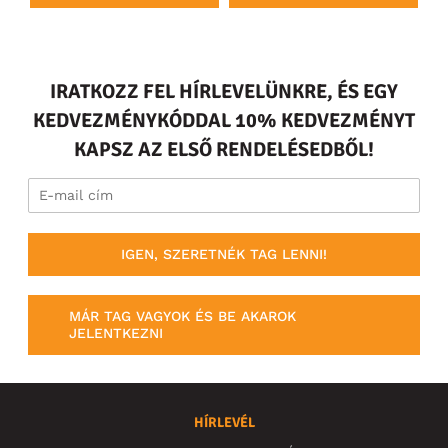
IRATKOZZ FEL HÍRLEVELÜNKRE, ÉS EGY
KEDVEZMÉNYKÓDDAL 10% KEDVEZMÉNYT
KAPSZ AZ ELSŐ RENDELÉSEDBŐL!
IGEN, SZERETNÉK TAG LENNI!
MÁR TAG VAGYOK ÉS BE AKAROK
JELENTKEZNI
HÍRLEVÉL