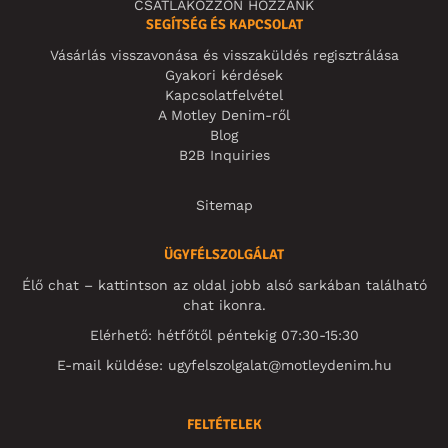
CSATLAKOZZON HOZZÁNK
SEGÍTSÉG ÉS KAPCSOLAT
Vásárlás visszavonása és visszaküldés regisztrálása
Gyakori kérdések
Kapcsolatfelvétel
A Motley Denim-ről
Blog
B2B Inquiries
Sitemap
ÜGYFÉLSZOLGÁLAT
Élő chat – kattintson az oldal jobb alsó sarkában található
chat ikonra.
Elérhető: hétfőtől péntekig 07:30-15:30
E-mail küldése:
ugyfelszolgalat@motleydenim.hu
FELTÉTELEK