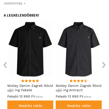
oldaltérkép »
A LEGKELENDŐBBEK!
Motley Denim Zagreb Rövid
Motley Denim Zagreb Rövid
Mo
ujjú ing Fekete
ujjú ing Antracit
uj
Feladó 12 990 Ft
Feladó 12 990 Ft
Fe
áfával
áfával
Kosárba rakás
Kosárba rakás