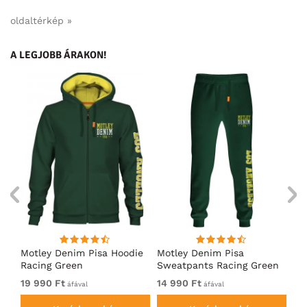
oldaltérkép »
A LEGJOBB ÁRAKON!
ó
Motley Denim Pisa Hoodie
Motley Denim Pisa
Mo
Racing Green
Sweatpants Racing Green
Ho
19 990 Ft
14 990 Ft
19
áfával
áfával