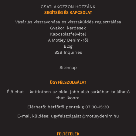
CSATLAKOZZON HOZZÁNK
SEGÍTSÉG ÉS KAPCSOLAT
Vásárlás visszavonása és visszaküldés regisztrálása
Gyakori kérdések
Kapcsolatfelvétel
A Motley Denim-ről
Blog
B2B Inquiries
Sitemap
ÜGYFÉLSZOLGÁLAT
Élő chat – kattintson az oldal jobb alsó sarkában található
chat ikonra.
Elérhető: hétfőtől péntekig 07:30-15:30
E-mail küldése:
ugyfelszolgalat@motleydenim.hu
FELTÉTELEK