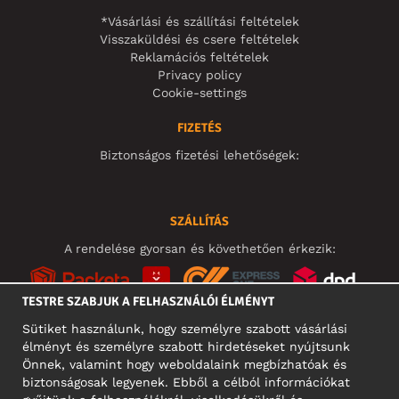
*Vásárlási és szállítási feltételek
Visszaküldési és csere feltételek
Reklamációs feltételek
Privacy policy
Cookie-settings
FIZETÉS
Biztonságos fizetési lehetőségek:
SZÁLLÍTÁS
A rendelése gyorsan és követhetően érkezik:
TESTRE SZABJUK A FELHASZNÁLÓI ÉLMÉNYT
Sütiket használunk, hogy személyre szabott vásárlási
élményt és személyre szabott hirdetéseket nyújtsunk
KÖZÖSSÉGI MÉDIA
Önnek, valamint hogy weboldalaink megbízhatóak és
biztonságosak legyenek. Ebből a célból információkat