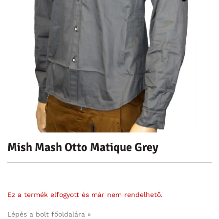
Mish Mash Otto Matique Grey
Ez a termék elfogyott és már nem rendelhető.
Lépés a bolt főoldalára »