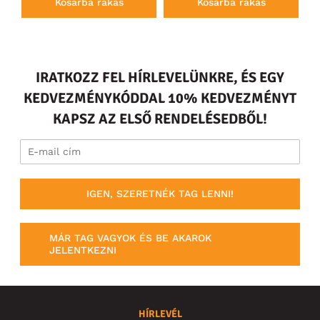
Kosárba rakás
Kosárba rakás
IRATKOZZ FEL HÍRLEVELÜNKRE, ÉS EGY
KEDVEZMÉNYKÓDDAL 10% KEDVEZMÉNYT
KAPSZ AZ ELSŐ RENDELÉSEDBŐL!
IGEN, SZERETNÉK TAG LENNI!
MÁR TAG VAGYOK ÉS BE AKAROK
JELENTKEZNI
HÍRLEVÉL