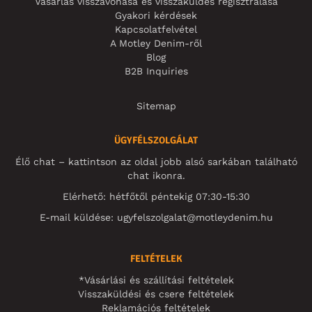
Vásárlás visszavonása és visszaküldés regisztrálása
Gyakori kérdések
Kapcsolatfelvétel
A Motley Denim-ről
Blog
B2B Inquiries
Sitemap
ÜGYFÉLSZOLGÁLAT
Élő chat – kattintson az oldal jobb alsó sarkában található
chat ikonra.
Elérhető: hétfőtől péntekig 07:30-15:30
E-mail küldése:
ugyfelszolgalat@motleydenim.hu
FELTÉTELEK
*Vásárlási és szállítási feltételek
Visszaküldési és csere feltételek
Reklamációs feltételek