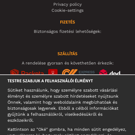
Privacy policy
Cookie-settings
FIZETÉS
Biztonságos fizetési lehetőségek:
SZÁLLÍTÁS
A rendelése gyorsan és követhetően érkezik:
TESTRE SZABJUK A FELHASZNÁLÓI ÉLMÉNYT
Sütiket használunk, hogy személyre szabott vásárlási
élményt és személyre szabott hirdetéseket nyújtsunk
KÖZÖSSÉGI MÉDIA
Önnek, valamint hogy weboldalaink megbízhatóak és
biztonságosak legyenek. Ebből a célból információkat
gyűjtünk a felhasználókról, viselkedésükről és
eszközeikről.
A CÉG CÍME
Kattintson az "Oké" gombra, ha minden sütit engedélyez,
Motley Denim Europe OÜ