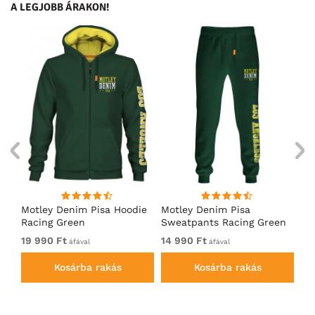
A LEGJOBB ÁRAKON!
ó
Motley Denim Pisa Hoodie
Motley Denim Pisa
Mo
Racing Green
Sweatpants Racing Green
Ho
19 990 Ft
14 990 Ft
19
áfával
áfával
Kosárba rakás
Kosárba rakás