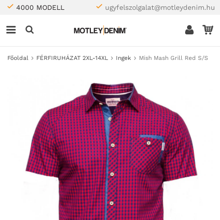
4000 MODELL
ugyfelszolgalat@motleydenim.hu
Főoldal
FÉRFIRUHÁZAT 2XL-14XL
Ingek
Mish Mash Grill Red S/S