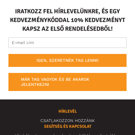
IRATKOZZ FEL HÍRLEVELÜNKRE, ÉS EGY
KEDVEZMÉNYKÓDDAL 10% KEDVEZMÉNYT
KAPSZ AZ ELSŐ RENDELÉSEDBŐL!
IGEN, SZERETNÉK TAG LENNI!
MÁR TAG VAGYOK ÉS BE AKAROK
JELENTKEZNI
HÍRLEVÉL
CSATLAKOZZON HOZZÁNK
SEGÍTSÉG ÉS KAPCSOLAT