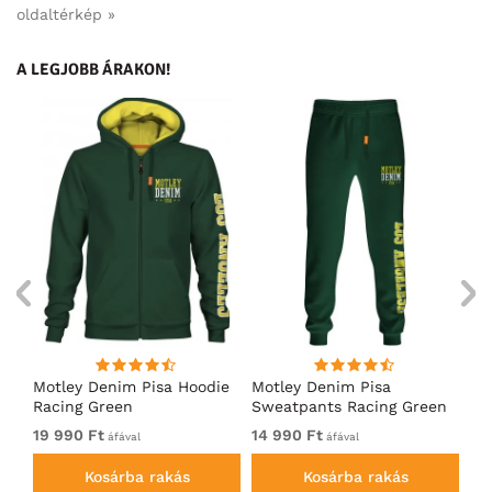
oldaltérkép »
A LEGJOBB ÁRAKON!
ó
Motley Denim Pisa Hoodie
Motley Denim Pisa
Mo
Racing Green
Sweatpants Racing Green
Ho
19 990 Ft
14 990 Ft
19
áfával
áfával
Kosárba rakás
Kosárba rakás