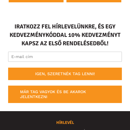
IRATKOZZ FEL HÍRLEVELÜNKRE, ÉS EGY
KEDVEZMÉNYKÓDDAL 10% KEDVEZMÉNYT
KAPSZ AZ ELSŐ RENDELÉSEDBŐL!
IGEN, SZERETNÉK TAG LENNI!
MÁR TAG VAGYOK ÉS BE AKAROK
JELENTKEZNI
HÍRLEVÉL