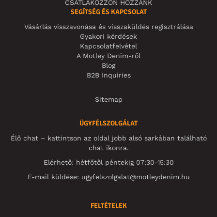
CSATLAKOZZON HOZZÁNK
SEGÍTSÉG ÉS KAPCSOLAT
Vásárlás visszavonása és visszaküldés regisztrálása
Gyakori kérdések
Kapcsolatfelvétel
A Motley Denim-ről
Blog
B2B Inquiries
Sitemap
ÜGYFÉLSZOLGÁLAT
Élő chat – kattintson az oldal jobb alsó sarkában található
chat ikonra.
Elérhető: hétfőtől péntekig 07:30-15:30
E-mail küldése:
ugyfelszolgalat@motleydenim.hu
FELTÉTELEK