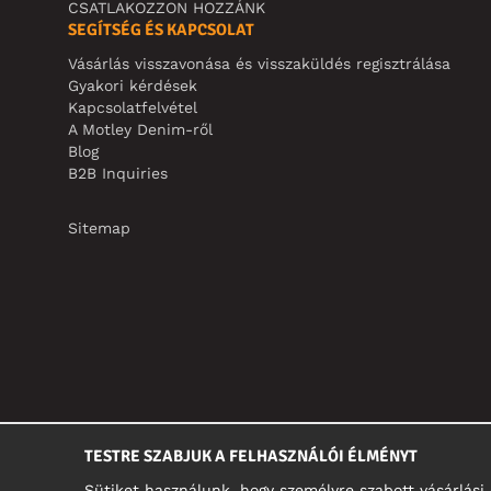
CSATLAKOZZON HOZZÁNK
SEGÍTSÉG ÉS KAPCSOLAT
Vásárlás visszavonása és visszaküldés regisztrálása
Gyakori kérdések
Kapcsolatfelvétel
A Motley Denim-ről
Blog
B2B Inquiries
Sitemap
TESTRE SZABJUK A FELHASZNÁLÓI ÉLMÉNYT
Sütiket használunk, hogy személyre szabott vásárlás