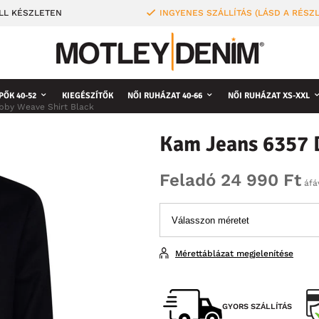
LL KÉSZLETEN
INGYENES SZÁLLÍTÁS (LÁSD A RÉSZ
PŐK 40-52
KIEGÉSZÍTŐK
NŐI RUHÁZAT 40-66
NŐI RUHÁZAT XS-XXL
bby Weave Shirt Black
Kam Jeans 6357 
Feladó 24 990 Ft
áfá
Mérettáblázat megjelenítése
GYORS SZÁLLÍTÁS