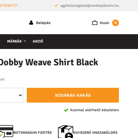
LETEKET)*
ugyfelszolgalat@motleydenim.hu
0
Belépés
Kosár
MÁRKÁK
AKCIÓ
Dobby Weave Shirt Black
val
KOSÁRBA RAKÁS
Azonnal elérhető készleten
BIZTONSÁGOS FIZETÉS
EGYSZERŰ VISSZAKÜLDÉS