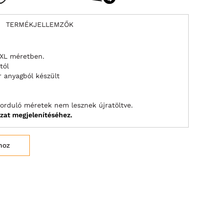
TERMÉKJELLEMZŐK
8XL méretben.
tól
 anyagból készült
forduló méretek nem lesznek újratöltve.
ázat megjelenítéséhez.
hoz