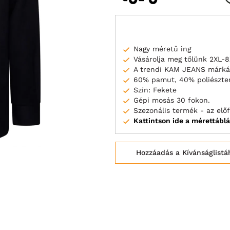
Nagy méretű ing
Vásárolja meg tőlünk 2XL-
A trendi KAM JEANS márká
60% pamut, 40% poliészter
Szín: Fekete
Gépi mosás 30 fokon.
Szezonális termék - az elő
Kattintson ide a mérettábl
Hozzáadás a Kívánságlistá