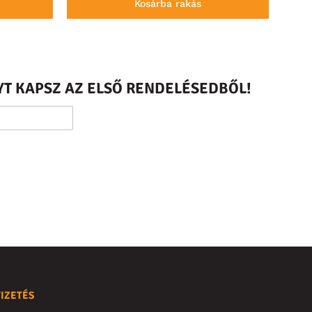
Kosárba rakás
T KAPSZ AZ ELSŐ RENDELÉSEDBŐL!
FIZETÉS