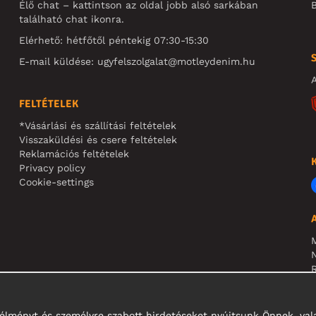
Élő chat – kattintson az oldal jobb alsó sarkában
B
található chat ikonra.
Elérhető: hétfőtől péntekig 07:30-15:30
E-mail küldése:
ugyfelszolgalat@motleydenim.hu
A
FELTÉTELEK
*Vásárlási és szállítási feltételek
Visszaküldési és csere feltételek
Reklamációs feltételek
Privacy policy
Cookie-settings
N
R
N
i élményt és személyre szabott hirdetéseket nyújtsunk Önnek, v