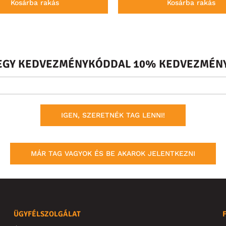
Kosárba rakás
Kosárba rakás
S EGY KEDVEZMÉNYKÓDDAL 10% KEDVEZMÉNY
IGEN, SZERETNÉK TAG LENNI!
MÁR TAG VAGYOK ÉS BE AKAROK JELENTKEZNI
ÜGYFÉLSZOLGÁLAT