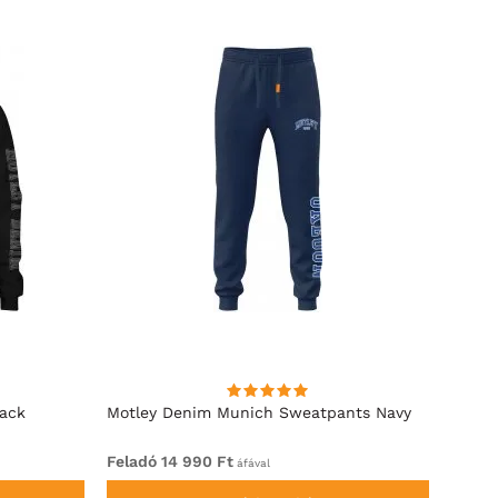
lack
Motley Denim Munich Sweatpants Navy
Motle
Feladó 14 990 Ft
Felad
áfával