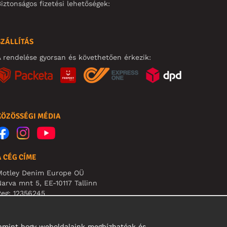
iztonságos fizetési lehetőségek:
SZÁLLÍTÁS
 rendelése gyorsan és követhetően érkezik:
KÖZÖSSÉGI MÉDIA
A CÉG CÍME
Motley Denim Europe OÜ
arva mnt 5, EE-10117 Tallinn
eg: 12356245
B! Ne küldjön visszárut erre a címre!
alamint hogy weboldalaink megbízhatóak és