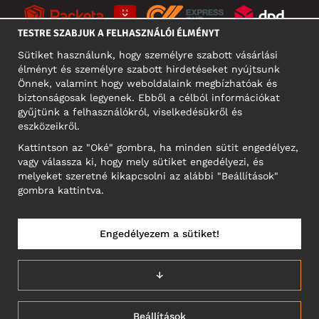
TESTRE SZABJUK A FELHASZNÁLÓI ÉLMÉNYT
Sütiket használunk, hogy személyre szabott vásárlási
élményt és személyre szabott hirdetéseket nyújtsunk
KÖZÖSSÉGI MÉDIA
Önnek, valamint hogy weboldalaink megbízhatóak és
biztonságosak legyenek. Ebből a célból információkat
gyűjtünk a felhasználókról, viselkedésükről és
eszközeikről.
A CÉG CÍME
Kattintson az "Oké" gombra, ha minden sütit engedélyez,
Motley Denim Europe OÜ
vagy válassza ki, hogy mely sütiket engedélyezi, és
Narva mnt 5, EE-10117 Tallinn
melyeket szeretné kikapcsolni az alábbi "Beállítások"
Reg: 12356245
gombra kattintva.
NB! Ne küldjön visszárut erre a címre!
Engedélyezem a sütiket!
MAGYARORSZÁG/MAGYAR
↓
Beállítások