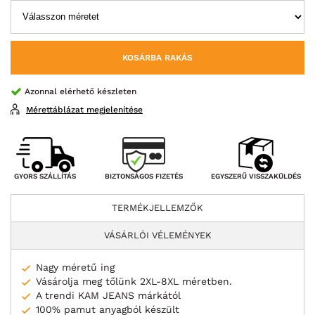
KOSÁRBA RAKÁS
Azonnal elérhető készleten
Mérettáblázat megjelenítése
BIZTONSÁGOS FIZETÉS
GYORS SZÁLLÍTÁS
EGYSZERŰ VISSZAKÜLDÉS
TERMÉKJELLEMZŐK
VÁSÁRLÓI VÉLEMÉNYEK
Nagy méretű ing
Vásárolja meg tőlünk 2XL-8XL méretben.
A trendi KAM JEANS márkától
100% pamut anyagból készült