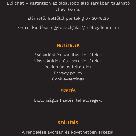
Élő chat – kattintson az oldal jobb alsó sarkában található
chat ikonra.
Elérhető: hétfőtől péntekig 07:30-15:30
E-mail küldése:
ugyfelszolgalat@motleydenim.hu
FELTÉTELEK
*Vásárlási és szállítási feltételek
Visszaküldési és csere feltételek
Reklamációs feltételek
Privacy policy
Cookie-settings
FIZETÉS
Biztonságos fizetési lehetőségek:
SZÁLLÍTÁS
A rendelése gyorsan és követhetően érkezik: