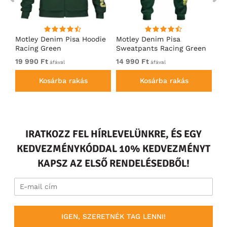
ó
Motley Denim Pisa Hoodie
Motley Denim Pisa
Mo
Racing Green
Sweatpants Racing Green
Ho
19 990 Ft
14 990 Ft
19
áfával
áfával
Kosárba rakás
Kosárba rakás
IRATKOZZ FEL HÍRLEVELÜNKRE, ÉS EGY
KEDVEZMÉNYKÓDDAL 10% KEDVEZMÉNYT
KAPSZ AZ ELSŐ RENDELÉSEDBŐL!
IGEN, SZERETNÉK TAG LENNI!