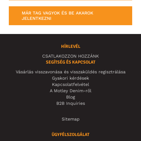
MÁR TAG VAGYOK ÉS BE AKAROK
JELENTKEZNI
HÍRLEVÉL
CSATLAKOZZON HOZZÁNK
SEGÍTSÉG ÉS KAPCSOLAT
Vásárlás visszavonása és visszaküldés regisztrálása
Gyakori kérdések
Kapcsolatfelvétel
A Motley Denim-ről
Blog
B2B Inquiries
Sitemap
ÜGYFÉLSZOLGÁLAT