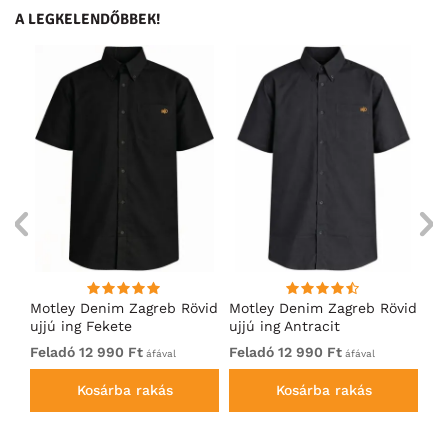
A LEGKELENDŐBBEK!
ng
Motley Denim Zagreb Rövid
Motley Denim Zagreb Rövid
Mo
ujjú ing Fekete
ujjú ing Antracit
uj
Feladó 12 990 Ft
Feladó 12 990 Ft
12
áfával
áfával
Kosárba rakás
Kosárba rakás