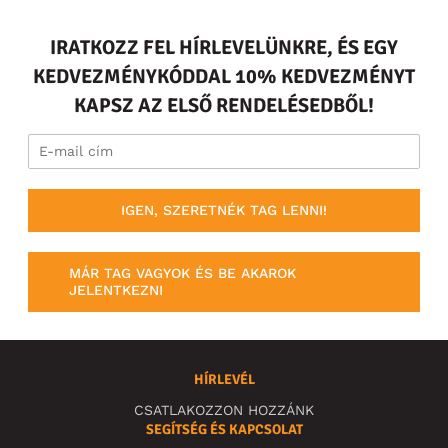
IRATKOZZ FEL HÍRLEVELÜNKRE, ÉS EGY
KEDVEZMÉNYKÓDDAL 10% KEDVEZMÉNYT
KAPSZ AZ ELSŐ RENDELÉSEDBŐL!
IGEN, SZERETNÉK TAG LENNI!
MÁR TAG VAGYOK ÉS BE AKAROK
JELENTKEZNI
HÍRLEVÉL
CSATLAKOZZON HOZZÁNK
SEGÍTSÉG ÉS KAPCSOLAT