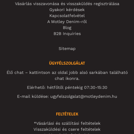
Vásárlás visszavonása és visszaküldés regisztrálása
Gyakori kérdések
Kapcsolatfelvétel
A Motley Denim-ről
Blog
B2B Inquiries
Sitemap
ÜGYFÉLSZOLGÁLAT
Élő chat – kattintson az oldal jobb alsó sarkában található
chat ikonra.
Elérhető: hétfőtől péntekig 07:30-15:30
E-mail küldése:
ugyfelszolgalat@motleydenim.hu
FELTÉTELEK
*Vásárlási és szállítási feltételek
Visszaküldési és csere feltételek