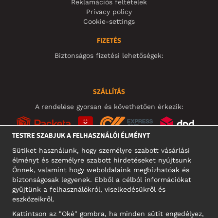
Reklamációs feltételek
Privacy policy
Cookie-settings
FIZETÉS
Biztonságos fizetési lehetőségek:
SZÁLLÍTÁS
A rendelése gyorsan és követhetően érkezik:
TESTRE SZABJUK A FELHASZNÁLÓI ÉLMÉNYT
Sütiket használunk, hogy személyre szabott vásárlási
élményt és személyre szabott hirdetéseket nyújtsunk
KÖZÖSSÉGI MÉDIA
Önnek, valamint hogy weboldalaink megbízhatóak és
biztonságosak legyenek. Ebből a célból információkat
gyűjtünk a felhasználókról, viselkedésükről és
eszközeikről.
A CÉG CÍME
Kattintson az "Oké" gombra, ha minden sütit engedélyez,
Motley Denim Europe OÜ