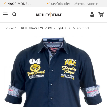
4000 MODELL
ugyfelszolgalat@motleydenim.hu
Főoldal
FÉRFIRUHÁZAT 2XL-14XL
Ingek
D555 Dirk Shirt