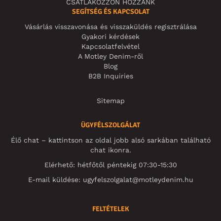
CSATLAKOZZON HOZZÁNK
SEGÍTSÉG ÉS KAPCSOLAT
Vásárlás visszavonása és visszaküldés regisztrálása
Gyakori kérdések
Kapcsolatfelvétel
A Motley Denim-ről
Blog
B2B Inquiries
Sitemap
ÜGYFÉLSZOLGÁLAT
Élő chat – kattintson az oldal jobb alsó sarkában található
chat ikonra.
Elérhető: hétfőtől péntekig 07:30-15:30
E-mail küldése:
ugyfelszolgalat@motleydenim.hu
FELTÉTELEK