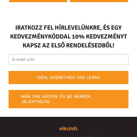
IRATKOZZ FEL HÍRLEVELÜNKRE, ÉS EGY
KEDVEZMÉNYKÓDDAL 10% KEDVEZMÉNYT
KAPSZ AZ ELSŐ RENDELÉSEDBŐL!
IGEN, SZERETNÉK TAG LENNI!
MÁR TAG VAGYOK ÉS BE AKAROK
JELENTKEZNI
HÍRLEVÉL