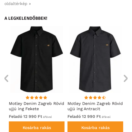
oldaltérkép »
A LEGKELENDŐBBEK!
Motley Denim Zagreb Rövid
Motley Denim Zagreb Rövid
Ka
ujjú ing Fekete
ujjú ing Antracit
Ch
Bl
Feladó 12 990 Ft
Feladó 12 990 Ft
5 
áfával
áfával
Kosárba rakás
Kosárba rakás