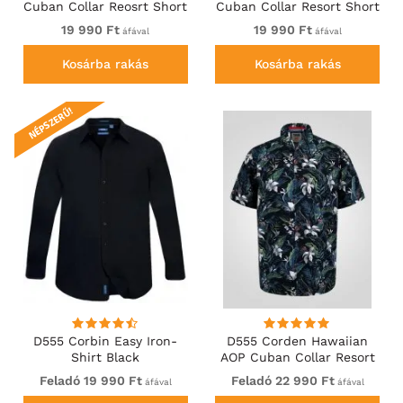
Cuban Collar Reosrt Short
Cuban Collar Resort Short
Sleeve Shirt Khaki
Sleeve Shirt Navy
19 990 Ft
19 990 Ft
áfával
áfával
Kosárba rakás
Kosárba rakás
NÉPSZERŰ!
D555 Corbin Easy Iron-
D555 Corden Hawaiian
Shirt Black
AOP Cuban Collar Resort
Short Sleeve Navy
Feladó 19 990 Ft
Feladó 22 990 Ft
áfával
áfával