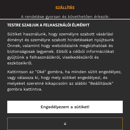
SZÁLLÍTÁS
A rendelése gyorsan és követhetően érkezik:
TESTRE SZABJUK A FELHASZNÁLÓI ÉLMÉNYT
Sütiket használunk, hogy személyre szabott vásárlási
élményt és személyre szabott hirdetéseket nyújtsunk
Önnek, valamint hogy weboldalaink megbízhatóak és
KÖZÖSSÉGI MÉDIA
biztonságosak legyenek. Ebből a célból információkat
gyűjtünk a felhasználókról, viselkedésükről és
eszközeikről.
Kattintson az "Oké" gombra, ha minden sütit engedélyez,
A CÉG CÍME
vagy válassza ki, hogy mely sütiket engedélyezi, és
Motley Denim Europe OÜ
melyeket szeretné kikapcsolni az alábbi "Beállítások"
Narva mnt 5, EE-10117 Tallinn
gombra kattintva.
Reg: 12356245
NB! Ne küldjön visszárut erre a címre!
Engedélyezem a sütiket!
↓