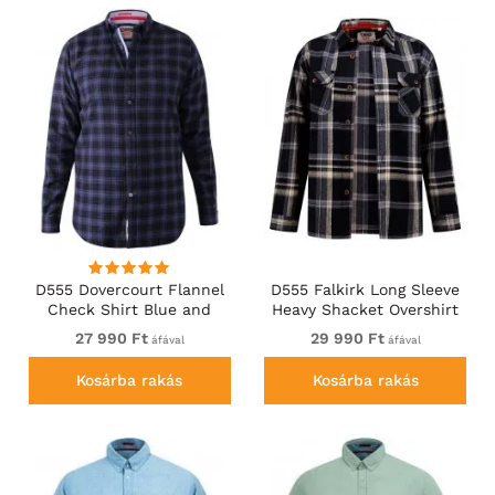
D555 Dovercourt Flannel
D555 Falkirk Long Sleeve
Check Shirt Blue and
Heavy Shacket Overshirt
Black
Black/Grey
27 990 Ft
29 990 Ft
áfával
áfával
Kosárba rakás
Kosárba rakás