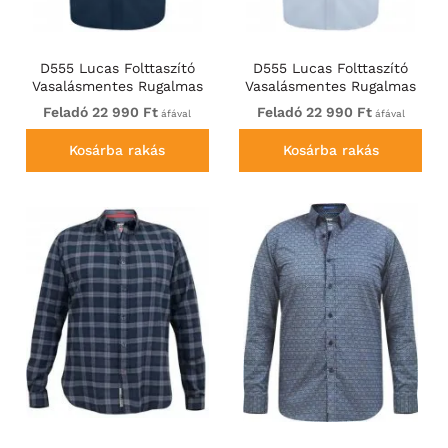
D555 Lucas Folttaszító
D555 Lucas Folttaszító
Vasalásmentes Rugalmas
Vasalásmentes Rugalmas
Rövid Ujjú Ing
Rövid Ujjú Ing Világoskék
Feladó 22 990 Ft
Feladó 22 990 Ft
áfával
áfával
Tengerészkék
Kosárba rakás
Kosárba rakás