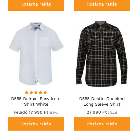
Kosárba rakás
Kosárba rakás
D555 Delmar Easy Iron-
D555 Destin Checked
Shirt White
Long Sleeve Shirt
Black/Tan Check
Feladó 17 990 Ft
27 990 Ft
áfával
áfával
Kosárba rakás
Kosárba rakás