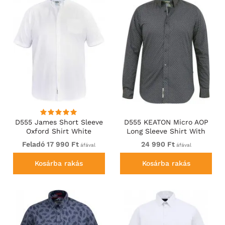
D555 James Short Sleeve
D555 KEATON Micro AOP
Oxford Shirt White
Long Sleeve Shirt With
Concealed Button Down
Feladó 17 990 Ft
24 990 Ft
áfával
áfával
Collar Grey
Kosárba rakás
Kosárba rakás