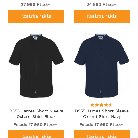
Pocket Burgundy/Black
27 990 Ft
24 990 Ft
áfával
áfával
Check
Kosárba rakás
Kosárba rakás
D555 James Short Sleeve
D555 James Short Sleeve
Oxford Shirt Black
Oxford Shirt Navy
Feladó 17 990 Ft
Feladó 17 990 Ft
áfával
áfával
Kosárba rakás
Kosárba rakás