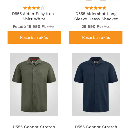
D555 Aiden Easy Iron-
D555 Aldershot Long
Shirt White
Sleeve Heavy Shacket
Overshirt Tan/Navy Check
Feladó 19 990 Ft
29 990 Ft
áfával
áfával
Kosárba rakás
Kosárba rakás
D555 Connor Stretch
D555 Connor Stretch