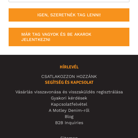
IGEN, SZERETNÉK TAG LENNI!
MÁR TAG VAGYOK ÉS BE AKAROK
JELENTKEZNI
HÍRLEVÉL
CSATLAKOZZON HOZZÁNK
SEGÍTSÉG ÉS KAPCSOLAT
Vásárlás visszavonása és visszaküldés regisztrálása
Gyakori kérdések
Kapcsolatfelvétel
A Motley Denim-ről
Blog
B2B Inquiries