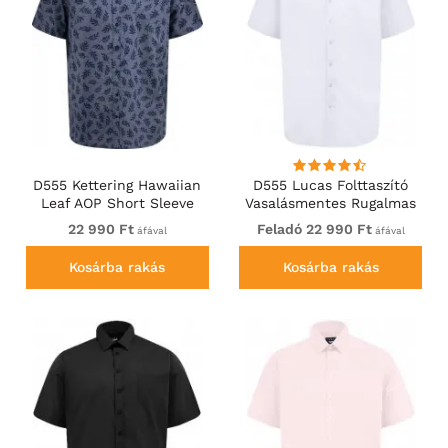
D555 Kettering Hawaiian
D555 Lucas Folttaszító
Leaf AOP Short Sleeve
Vasalásmentes Rugalmas
Button Down Collar Shirt
Rövid Ujjú Ing Fehér
22 990 Ft
Feladó 22 990 Ft
áfával
áfával
Denim
Kosárba rakás
Kosárba rakás