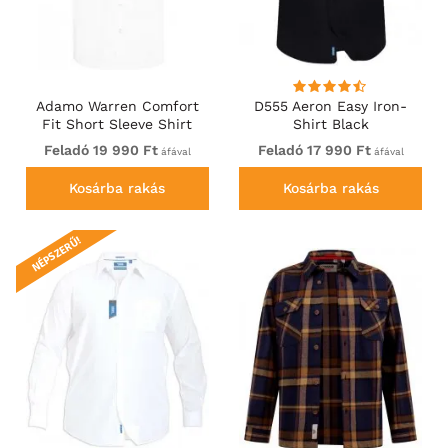
Adamo Warren Comfort
D555 Aeron Easy Iron-
Fit Short Sleeve Shirt
Shirt Black
White
Feladó 19 990 Ft
Feladó 17 990 Ft
áfával
áfával
Kosárba rakás
Kosárba rakás
NÉPSZERŰ!