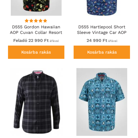
D555 Gordon Hawaiian
D555 Hartlepool Short
AOP Cuvan Collar Resort
Sleeve Vintage Car AOP
Short Sleeve Black
Stretch Shirt Blue
Feladó 22 990 Ft
24 990 Ft
áfával
áfával
Kosárba rakás
Kosárba rakás