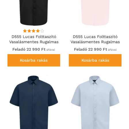
D555 Lucas Folttaszító
D555 Lucas Folttaszító
Vasalásmentes Rugalmas
Vasalásmentes Rugalmas
Rövid Ujjú Ing Fekete
Rövid Ujjú Ing Rózsaszín
Feladó 22 990 Ft
Feladó 22 990 Ft
áfával
áfával
Kosárba rakás
Kosárba rakás