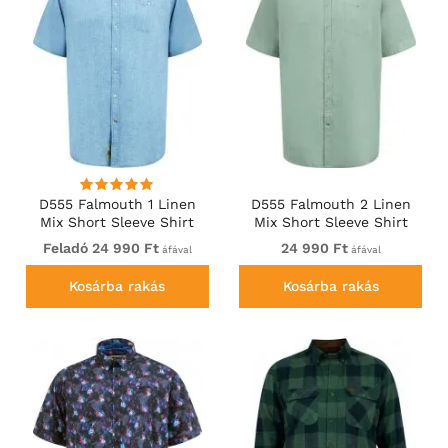
D555 Falmouth 1 Linen
D555 Falmouth 2 Linen
Mix Short Sleeve Shirt
Mix Short Sleeve Shirt
With Button Down Blue
With Button Down Mint
Feladó 24 990 Ft
24 990 Ft
áfával
áfával
Kosárba rakás
Kosárba rakás