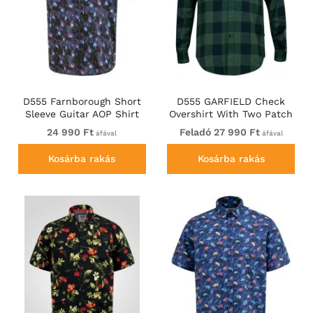
D555 Farnborough Short
D555 GARFIELD Check
Sleeve Guitar AOP Shirt
Overshirt With Two Patch
With Hidden Button Down
Pockets & Button Down
24 990 Ft
Feladó 27 990 Ft
áfával
áfával
Black
Collar Navy
Kosárba rakás
Kosárba rakás