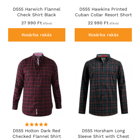
D555 Harwich Flannel
D555 Hawkins Printed
Check Shirt Black
Cuban Collar Resort Short
Sleeve Shirt Teal
27 990 Ft
22 990 Ft
áfával
áfával
Kosárba rakás
Kosárba rakás
D555 Holton Dark Red
D555 Horsham Long
Checked Flannel Shirt
Sleeve Shirt with Chest