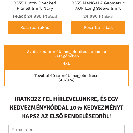
D555 Luton Checked
D555 MANGALA Geometric
Flanell Shirt Navy
AOP Long Sleeve Shirt
With Concealed Button
Feladó 24 990 Ft
24 990 Ft
áfával
áfával
Down Collar Navy
Kosárba rakás
Kosárba rakás
Az összes termék megjelenítése ebben a
kategóriában
4XL
További 40 termék megjelenítése
(40/374)
IRATKOZZ FEL HÍRLEVELÜNKRE, ÉS EGY
KEDVEZMÉNYKÓDDAL 10% KEDVEZMÉNYT
KAPSZ AZ ELSŐ RENDELÉSEDBŐL!