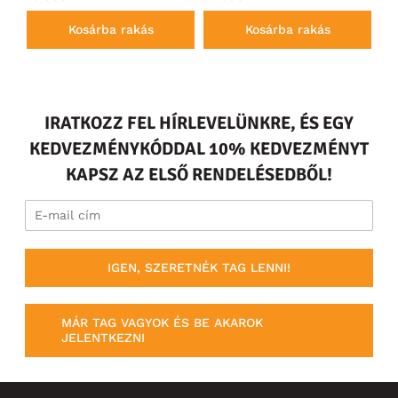
Kosárba rakás
Kosárba rakás
IRATKOZZ FEL HÍRLEVELÜNKRE, ÉS EGY
KEDVEZMÉNYKÓDDAL 10% KEDVEZMÉNYT
KAPSZ AZ ELSŐ RENDELÉSEDBŐL!
IGEN, SZERETNÉK TAG LENNI!
MÁR TAG VAGYOK ÉS BE AKAROK
JELENTKEZNI