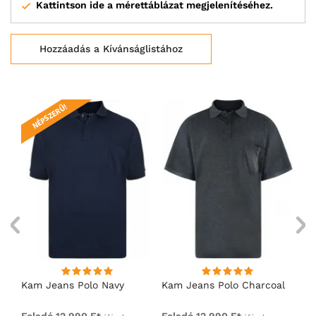
Kattintson ide a mérettáblázat megjelenítéséhez.
Hozzáadás a Kívánságlistához
NÉPSZERŰ!
Kam Jeans Polo Navy
Kam Jeans Polo Charcoal
Ka
Feladó 12 990 Ft
Feladó 12 990 Ft
Fe