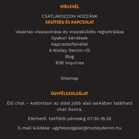
HÍRLEVÉL
CSATLAKOZZON HOZZÁNK
SEGÍTSÉG ÉS KAPCSOLAT
Vásárlás visszavonása és visszaküldés regisztrálása
Gyakori kérdések
Kapcsolatfelvétel
A Motley Denim-ről
Blog
B2B Inquiries
Sitemap
ÜGYFÉLSZOLGÁLAT
Élő chat – kattintson az oldal jobb alsó sarkában található
chat ikonra.
Elérhető: hétfőtől péntekig 07:30-15:30
E-mail küldése:
ugyfelszolgalat@motleydenim.hu