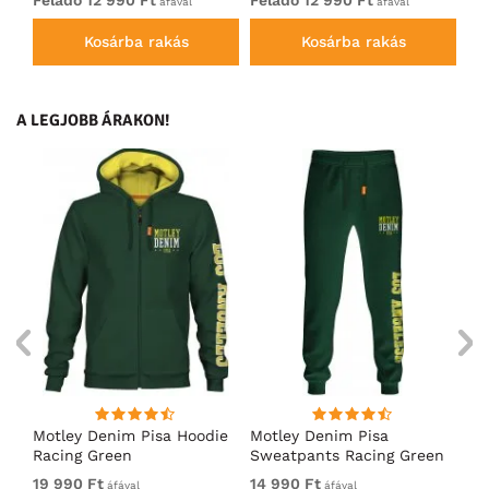
áfával
áfával
Kosárba rakás
Kosárba rakás
A LEGJOBB ÁRAKON!
ó
Motley Denim Pisa Hoodie
Motley Denim Pisa
Mo
Racing Green
Sweatpants Racing Green
Ho
19 990 Ft
14 990 Ft
19
áfával
áfával