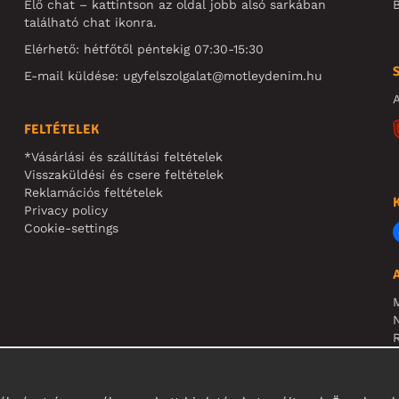
Élő chat – kattintson az oldal jobb alsó sarkában
B
található chat ikonra.
Elérhető: hétfőtől péntekig 07:30-15:30
E-mail küldése:
ugyfelszolgalat@motleydenim.hu
A
FELTÉTELEK
*Vásárlási és szállítási feltételek
Visszaküldési és csere feltételek
Reklamációs feltételek
Privacy policy
Cookie-settings
N
R
N