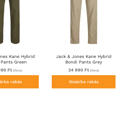
ones Kane Hybrid
Jack & Jones Kane Hybrid
 Pants Green
Bondi Pants Grey
990 Ft
24 990 Ft
áfával
áfával
árba rakás
Kosárba rakás