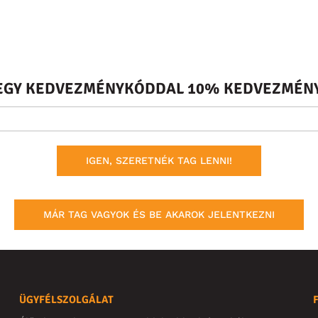
S EGY KEDVEZMÉNYKÓDDAL 10% KEDVEZMÉNY
IGEN, SZERETNÉK TAG LENNI!
MÁR TAG VAGYOK ÉS BE AKAROK JELENTKEZNI
ÜGYFÉLSZOLGÁLAT