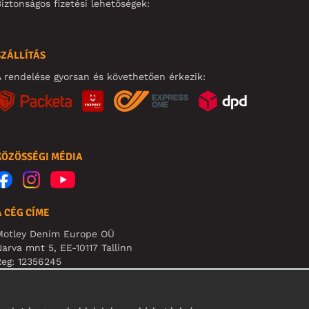
iztonságos fizetési lehetőségek:
SZÁLLÍTÁS
 rendelése gyorsan és követhetően érkezik:
KÖZÖSSÉGI MÉDIA
A CÉG CÍME
Motley Denim Europe OÜ
arva mnt 5, EE-10117 Tallinn
eg: 12356245
B! Ne küldjön visszárut erre a címre!