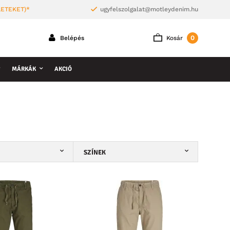
LETEKET)*
ugyfelszolgalat@motleydenim.hu
0
Belépés
Kosár
MÁRKÁK
AKCIÓ
SZÍNEK