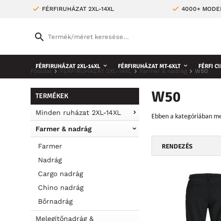
FÉRFIRUHÁZAT 2XL-14XL
4000+ MODE
FÉRFIRUHÁZAT 2XL-14XL
FÉRFIRUHÁZAT MT-6XLT
FÉRFI CI
Főoldal
FÉRFIRUHÁZAT 2XL-14XL
Farmer & nadrág
W50
W50
TERMÉKEK
Minden ruházat 2XL-14XL
Ebben a kategóriában meg
Farmer & nadrág
Farmer
RENDEZÉS
Nadrág
Cargo nadrág
Chino nadrág
Bőrnadrág
Melegítőnadrág &