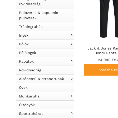
rövidnadrág
Pulóverek & kapucnis
pulóverek
Tréningruhák
Ingek
Pólók
Jack & Jones Ka
Pólóingek
Bondi Pants 
24 990 Ft
á
Kabátok
Kosárba ra
Rövidnadrág
Alsónemű & strandruhák
Övek
Munkaruha
Öltönyök
Sportruházat