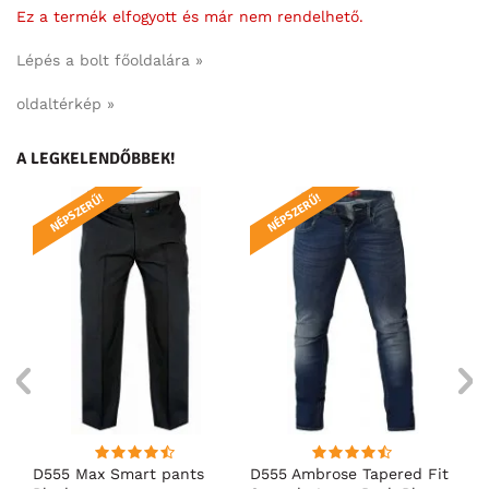
Ez a termék elfogyott és már nem rendelhető.
Lépés a bolt főoldalára »
oldaltérkép »
A LEGKELENDŐBBEK!
NÉPSZERŰ!
NÉPSZERŰ!
N
D555 Max Smart pants
D555 Ambrose Tapered Fit
D5