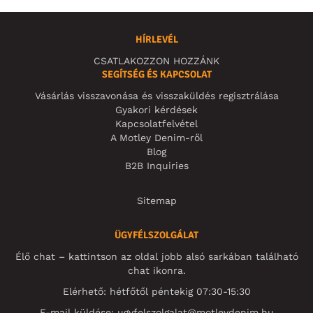
HÍRLEVÉL
CSATLAKOZZON HOZZÁNK
SEGÍTSÉG ÉS KAPCSOLAT
Vásárlás visszavonása és visszaküldés regisztrálása
Gyakori kérdések
Kapcsolatfelvétel
A Motley Denim-ről
Blog
B2B Inquiries
Sitemap
ÜGYFÉLSZOLGÁLAT
Élő chat – kattintson az oldal jobb alsó sarkában található
chat ikonra.
Elérhető: hétfőtől péntekig 07:30-15:30
E-mail küldése:
ugyfelszolgalat@motleydenim.hu