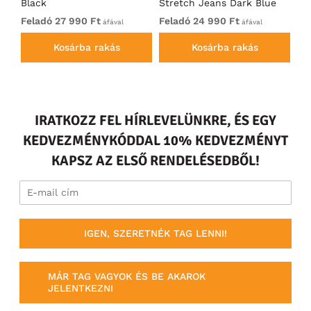
Black
Stretch Jeans Dark Blue
Bl
Feladó 27 990 Ft
Feladó 24 990 Ft
27
áfával
áfával
Kosárba rakás
Kosárba rakás
IRATKOZZ FEL HÍRLEVELÜNKRE, ÉS EGY
KEDVEZMÉNYKÓDDAL 10% KEDVEZMÉNYT
KAPSZ AZ ELSŐ RENDELÉSEDBŐL!
IGEN, SZERETNÉK TAG LENNI!
MÁR TAG VAGYOK ÉS BE AKAROK
JELENTKEZNI