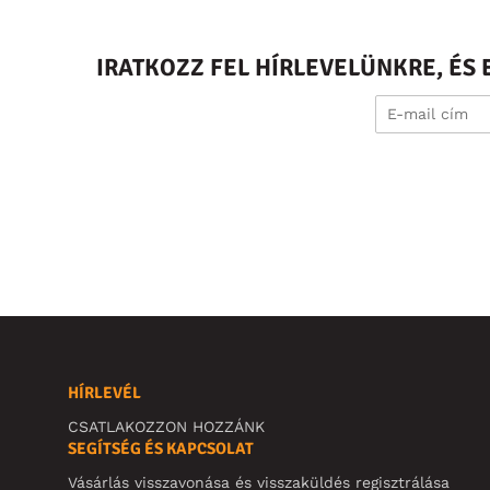
IRATKOZZ FEL HÍRLEVELÜNKRE, É
HÍRLEVÉL
CSATLAKOZZON HOZZÁNK
SEGÍTSÉG ÉS KAPCSOLAT
Vásárlás visszavonása és visszaküldés regisztrálása