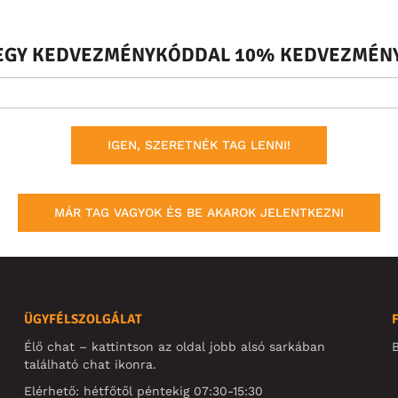
S EGY KEDVEZMÉNYKÓDDAL 10% KEDVEZMÉNY
IGEN, SZERETNÉK TAG LENNI!
MÁR TAG VAGYOK ÉS BE AKAROK JELENTKEZNI
ÜGYFÉLSZOLGÁLAT
Élő chat – kattintson az oldal jobb alsó sarkában
B
található chat ikonra.
Elérhető: hétfőtől péntekig 07:30-15:30