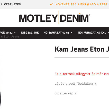
LL KÉSZLETEN
INGYENES SZÁLLÍTÁS (LÁSD A RÉSZ
PŐK 40-52
KIEGÉSZÍTŐK
NŐI RUHÁZAT 40-66
NŐI RUHÁZAT XS-XXL
ns Eton Jeans
Kam Jeans Eton 
Ez a termék elfogyott és már n
Lépés a bolt főoldalára »
oldaltérkép »