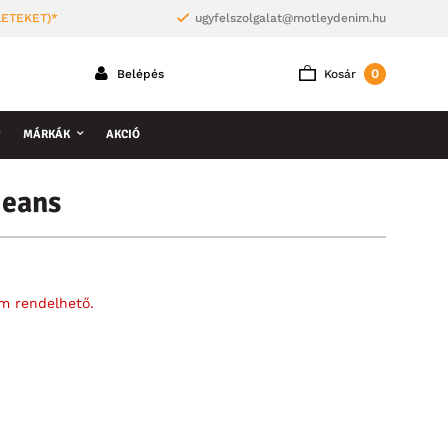
LETEKET)*
ugyfelszolgalat@motleydenim.hu
0
Belépés
Kosár
MÁRKÁK
AKCIÓ
Jeans
em rendelhető.