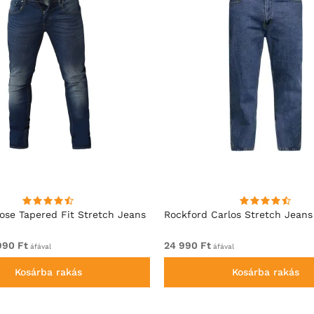
se Tapered Fit Stretch Jeans
Rockford Carlos Stretch Jeans
990 Ft
24 990 Ft
áfával
áfával
Kosárba rakás
Kosárba rakás