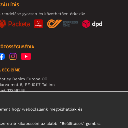
SZÁLLÍTÁS
 rendelése gyorsan és követhetően érkezik:
KÖZÖSSÉGI MÉDIA
A CÉG CÍME
Motley Denim Europe OÜ
arva mnt 5, EE-10117 Tallinn
eg: 12356245
B! Ne küldjön visszárut erre a címre!
alamint hogy weboldalaink megbízhatóak és
szeretné kikapcsolni az alábbi "Beállítások" gombra