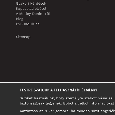
Gyakori kérdések
Kapcsolatfelvétel
A Motley Denim-ről
Blog
B2B Inquiries
Sitemap
TESTRE SZABJUK A FELHASZNÁLÓI ÉLMÉNYT
Sütiket használunk, hogy személyre szabott vásárlás
biztonságosak legyenek. Ebből a célból információkat 
Kattintson az "Oké" gombra, ha minden sütit engedélye