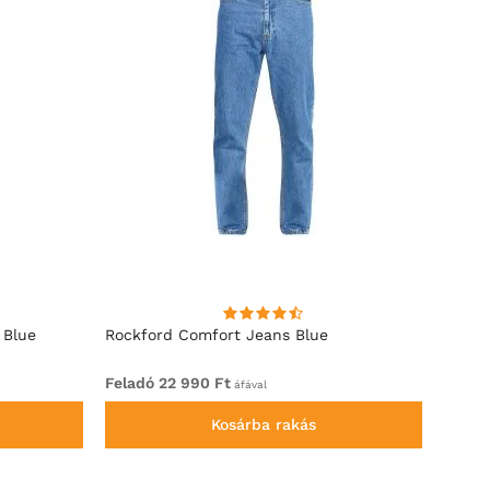
 Blue
Rockford Comfort Jeans Blue
Rockf
Feladó 22 990 Ft
Felad
áfával
Kosárba rakás