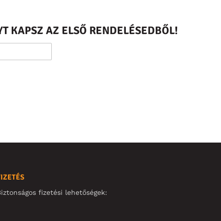
T KAPSZ AZ ELSŐ RENDELÉSEDBŐL!
FIZETÉS
iztonságos fizetési lehetőségek: