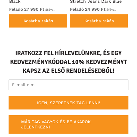
Black
Stretch Jeans Dark Blue
Bl
Feladó 27 990 Ft
Feladó 24 990 Ft
27
áfával
áfával
Kosárba rakás
Kosárba rakás
IRATKOZZ FEL HÍRLEVELÜNKRE, ÉS EGY
KEDVEZMÉNYKÓDDAL 10% KEDVEZMÉNYT
KAPSZ AZ ELSŐ RENDELÉSEDBŐL!
IGEN, SZERETNÉK TAG LENNI!
MÁR TAG VAGYOK ÉS BE AKAROK
JELENTKEZNI