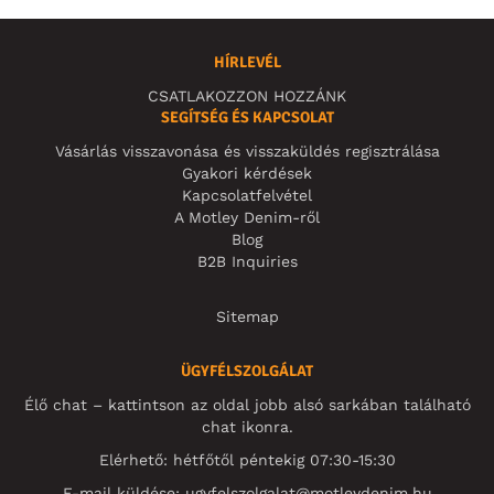
HÍRLEVÉL
CSATLAKOZZON HOZZÁNK
SEGÍTSÉG ÉS KAPCSOLAT
Vásárlás visszavonása és visszaküldés regisztrálása
Gyakori kérdések
Kapcsolatfelvétel
A Motley Denim-ről
Blog
B2B Inquiries
Sitemap
ÜGYFÉLSZOLGÁLAT
Élő chat – kattintson az oldal jobb alsó sarkában található
chat ikonra.
Elérhető: hétfőtől péntekig 07:30-15:30
E-mail küldése:
ugyfelszolgalat@motleydenim.hu