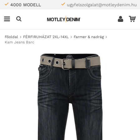
4000 MODELL
ugyfelszolgalat@motleydenim.hu
Főoldal
FÉRFIRUHÁZAT 2XL-14XL
Farmer & nadrág
Kam Jeans Barc