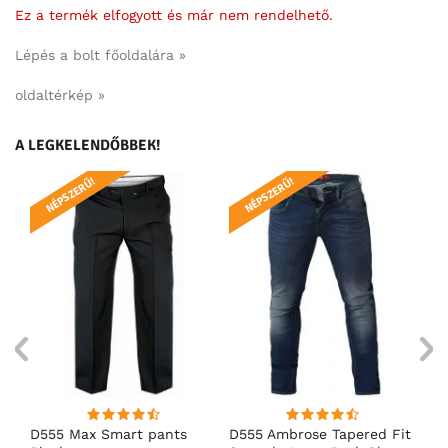
Ez a termék elfogyott és már nem rendelhető.
Lépés a bolt főoldalára »
oldaltérkép »
A LEGKELENDŐBBEK!
NÉPSZERŰ!
NÉPSZERŰ!
N
D555 Max Smart pants
D555 Ambrose Tapered Fit
D5