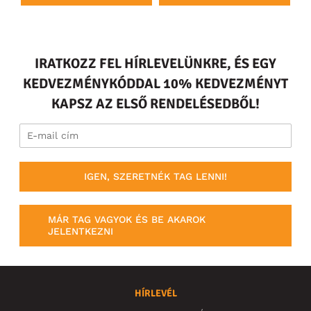
IRATKOZZ FEL HÍRLEVELÜNKRE, ÉS EGY
KEDVEZMÉNYKÓDDAL 10% KEDVEZMÉNYT
KAPSZ AZ ELSŐ RENDELÉSEDBŐL!
IGEN, SZERETNÉK TAG LENNI!
MÁR TAG VAGYOK ÉS BE AKAROK
JELENTKEZNI
HÍRLEVÉL