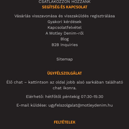
CSATLAKOZZON HOZZÁNK
SEGÍTSÉG ÉS KAPCSOLAT
Vásárlás visszavonása és visszaküldés regisztrálása
Gyakori kérdések
Kapcsolatfelvétel
A Motley Denim-ről
Blog
B2B Inquiries
Sitemap
ÜGYFÉLSZOLGÁLAT
Élő chat – kattintson az oldal jobb alsó sarkában található
chat ikonra.
Elérhető: hétfőtől péntekig 07:30-15:30
E-mail küldése:
ugyfelszolgalat@motleydenim.hu
FELTÉTELEK