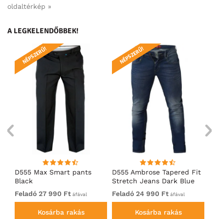
oldaltérkép »
A LEGKELENDŐBBEK!
NÉPSZERŰ!
NÉPSZERŰ!
N
D555 Max Smart pants
D555 Ambrose Tapered Fit
Ro
Black
Stretch Jeans Dark Blue
Je
Feladó 27 990 Ft
Feladó 24 990 Ft
24
áfával
áfával
Kosárba rakás
Kosárba rakás